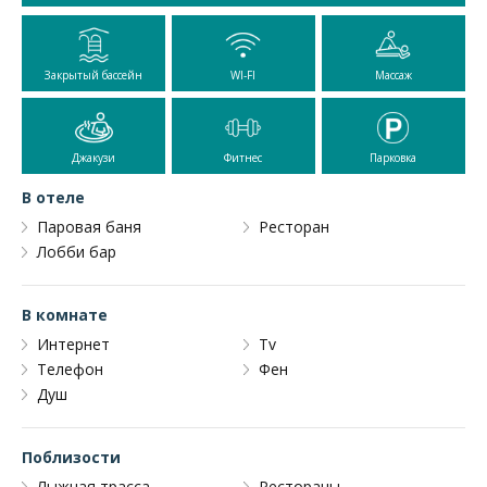
Закрытый бассейн
WI-FI
Массаж
Джакузи
Фитнес
Парковка
В отеле
Паровая баня
Ресторан
Лобби бар
В комнате
Интернет
Tv
Телефон
Фен
Душ
Поблизости
Лыжная трасса
Рестораны