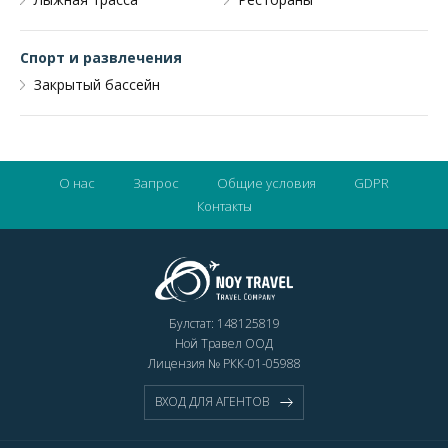
Спорт и развлечения
Закрытый бассейн
О нас
Запрос
Общиe условия
GDPR
Контакты
Булстат: 148125819
Ной Травел ООД
Лицензия № РКК-01-05988
ВХОД ДЛЯ АГЕНТОВ